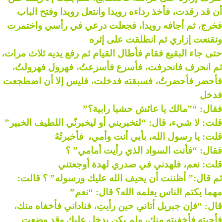
أن قد رقدت، فأخذ رداءه رويدا وانتعل رويدا وفتح الباب
فخرج، ثم أجافه رويدا، فجعلت درعي في رأسي واختمرت
وتقنعت إزاري ثم انطلقت على إثره
حتى جاء البقيع فقام فأطال القيام ثم رفع يديه ثلاث مرات،
ثم انحرف فانحرفت، فأسرع فأسرعتُ، فهرول فهرولتُ،
فأحضر فأحضرتُ، فسبقته فدخلت، فليس إلا أن اضطجعت
فدخل
فقال: “”مالك يا عائش حشيا رابية؟”
قلت: لا شيء، قال: “لتخبريني أو ليخبرنّي اللطيف الخبير”
قلت: يا رسول الله، بأبي أنت وأمي، فأخبرتُهُ
فقال: “فأنت السواد الذي رأيت أمامي” ؟
قلت: نعم، فلهدني في صدري لهدة أوجعتني
ثم قال:” أظننت أن يحيف الله عليك ورسوله” ؟ قالت:
مهما يكتم الناس يعلمه الله؟ قال: “نعم”
قال: “فإن جبريل أتاني حين رأيتِ، فناداني فأخفاه منك،
فأجبته فأخفيته منك، ولم يكن يدخل عليك وقد وضعتِ