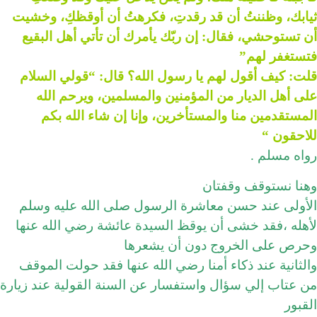
ثيابك، وظننتُ أن قد رقدتِ، فكرهتُ أن أوقظكِ، وخشيت
أن تستوحشي، فقال: إن ربّك يأمرك أن تأتي أهل البقيع
فتستغفر لهم”
قلت: كيف أقول لهم يا رسول الله؟ قال: “قولي السلام
على أهل الديار من المؤمنين والمسلمين، ويرحم الله
المستقدمين منا والمستأخرين، وإنا إن شاء الله بكم
للاحقون “
رواه مسلم .
وهنا نستوقف وقفتان
الأولى عند حسن معاشرة الرسول صلى الله عليه وسلم
لأهله ،فقد خشى أن يوقظ السيدة عائشة رضي الله عنها
وحرص على الخروج دون أن يشعرها
والثانية عند ذكاء أمنا رضي الله عنها فقد حولت الموقف
من عتاب إلي سؤال واستفسار عن السنة القولية عند زيارة
القبور