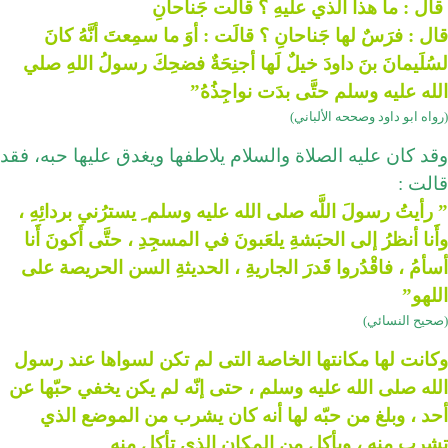
ٌ قال : ما هذا الَّذي علَيهِ ؟ قالَت جَناحانِ
قال : فرَسٌ لها جَناحانِ ؟ قالَت : أوَ ما سمِعتَ أنَّهُ كانَ
لسُلَيمانَ بنَ داودَ خيلٌ لَها أجنِحَةٌ فضحِكَ رسولُ اللهِ صلي
الله عليه وسلم حتَّى بدَت نواجِذُهُ”
(رواه ابو داود وصححه اﻷلباني)
وقد كان عليه الصلاة والسلام يلاطفها ويغدق عليها حبه، فقد
قالت :
” رأيتُ رسولَ اللَّه صلى الله عليه وسلم ِ يسترُني بردائِهِ ،
وأَنا أنظرُ إلى الحبَشةِ يلعَبونَ في المسجِدِ ، حتَّى أَكونَ أَنا
أسأمُ ، فاقْدُروا قَدرَ الجاريةِ ، الحديثةِ السن الحريصة على
اللهو”
(صحيح النسائي)
وكانت لها مكانتها الخاصة التى لم تكن لسواها عند رسول
الله صلى الله عليه وسلم ، حتى إنّه لم يكن يخفي حبّها عن
أحد ، وبلغ من حبّه لها أنه كان يشرب من الموضع الذي
تشرب منه ، ويأكل من المكان الذي تأكل منه