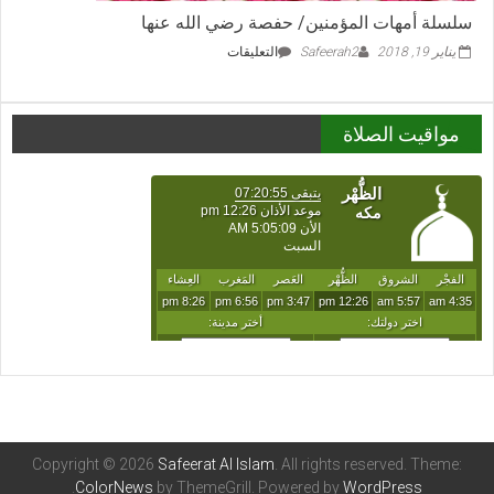
سلسلة أمهات المؤمنين/ حفصة رضي الله عنها
على
يناير 19, 2018
Safeerah2
التعليقات
سلسلة
أمهات
المؤمنين/
مواقيت الصلاة
حفصة
رضي
الله
عنها
مغلقة
Copyright © 2026
Safeerat Al Islam
. All rights reserved. Theme:
.
ColorNews
by ThemeGrill. Powered by
WordPress