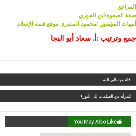
المراجع
صفة الصفوة/ابن الجوزي
أمهات المؤمنين /محمود المصري موقع قصة الإسلام
جمع وترتيب :أ. سعاد أبو النجا
Pos
الدعوة الي الله
navigatio
المرأة من الظلمات إلى النور
You May Also Like