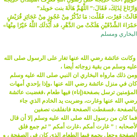
وَارْتَاعَ لِذَلِكَ، فَقَالَ:” اللَّهُمَّ هَالَةَ بنت خويلد”
قَالَتْ: فَغِرْت، فَقُلْت: مَا تَذْكُرُ مِنْ عَجُوزٍ مِنْ عَجَائِزِ قُرَيْشٍ
حَمْرَاءَ الشِّدْقَيْنِ هَلَكَتْ من الدَّهْرِ، قد أَبْدَلَك اللَّهُ خَيْرًا مِنْهَا»
البخاري ومسلم
وكانت عائشة رضي الله عنها تغار على الرسول صلى الله
عليه وسلم من بقية زوجاته أيضا ،
ومن ذلك مارواه البخاري ان النبي صلى الله عليه وسلم
كان في منزل عائشة رضي الله عنها ،وإذا بإحدي أمهات
المؤمنين ترسل بصفحة(إناء) فيها طعام ،فغضبت عائشة
رضي الله عنها وغارت، وضربت يد الخادم الذي جاء
بالصفحة ،فسقطت الصفحة فانفلقت نصفين
فما كان من رسول الله صلى الله عليه وسلم إلا أن قال
ﻷصحابه : ” غارت أمكم ،غارت أمكم ” ثم جمع فلق
الصفحة وجعل يجمع فيها الطعام الذي كان في الصفحة ، و