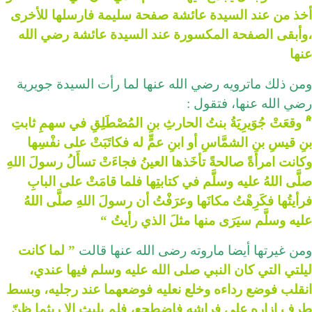
أخذ من عند السيدة عائشة صفحة سليمة فارسلها للأخرى
،وأبقى الصفحة المكسورة عند السيدة عائشة رضي الله
عنها
ومن ذلك ماترويه رضي الله عنها لما رأت السيدة جويرية
رضي الله عنها، فتقول :
“ْ وقعَتْ جُوَيرِيَةُ بنتُ الحارثِ بنِ المُصْطَلِقِ في سهمِ ثابتِ
بنِ قيسِ بنِ الشمَّاسِ أو ابنِ عمٍّ له فكاتَبَتْ على نفْسِها
وكانت امرأةً صالحةً تأخَذها العينُ فجاءَتْ تسأَلُ رسولَ اللهِ
صلَّى اللهُ عليه وسلَّم في كتابتِها فلما قامَتْ على البابِ
فرأيتُها فكَرِهْتُ مكانَها وعرَفْتُ أن رسولَ اللهِ صلَّى اللهُ
عليه وسلَّم سيَرَى منها مثلَ الذي رأيتُ “
ومن غيرتها أيضا ماروته رضى الله عنها قالت
” لما كانت
ليلتي التي كان النبي صلى الله عليه وسلم فيها عندي،
انقلب فوضع رداءه وخلع نعليه فوضعهما عند رجليه، وبسط
طرف إزاره على فراشه فاضطجع، فلم يلبث إلا ريثما ظنّ