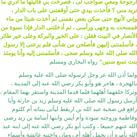
أرجوحة ومعي صواحب لى ، فصرخت بي فأتيتها ما أدري ما
تريد منى ؟ فأخذت بيدي حتى أوقفتنى على باب الدار ،
وإني لأنهج حتى سكن بعض نفسى ثم أخذت شيئا من ماء
فمسحت به وجهى ورأسى ، ثم أدخلتنى الدار فإذا نسوة من
الأنصار في البيت فقلن : على الخير والبركة وعلى خير طائر
، فأسلمتنى إليهن فأصلحن من شأنى فلم يرعنى إلا رسول
الله صلى الله عليه وسلم ضحى ، فأسلمننى إليه وأنا يومئذ
بنت تسع سنين”
رواه البخاري ومسلم
ولما أذن الله عز وجل لرسوله صلى الله عليه وسلم
بالهجرة ، هاجر هو وأبو بكر رضي الله عنه إلى المدينة ،
وتركا خلفهما أهلهما فلما قدما المدينة واستقر بهما المقام ،
أرسل رسول الله صلى الله عليه وسلم زيد بن حارثة وأبا
رافع في صحبة عبد الله بن اريقط ليأتى ببناته أم كلثوم
وفاطمة وزوجته سودة وأم أيمن وابنها أسامة بن زيد رضى
الله عنهم جميعا ، وكتب أبو بكر رضي الله عنه إلى ابنه عبد
الله يأمره أن يحمل أهله أم رومان واختيه عائشة وأسماء