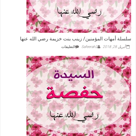
سلسلة أمهات المؤمنين/ زينب بنت خزيمة رضي الله عنها
على
أبريل 28, 2018
Safeerah2
التعليقات
سلسلة
أمهات
المؤمنين/
زينب
بنت
خزيمة
رضي
الله
عنها
مغلقة