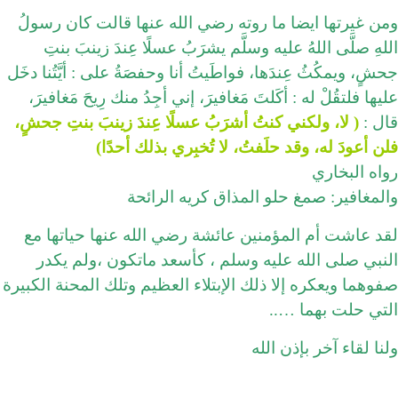
ومن غيرتها ايضا ما روته رضي الله عنها قالت كان رسولُ
اللهِ صلَّى اللهُ عليه وسلَّم يشرَبُ عسلًا عِندَ زينبَ بنتِ
جحشٍ، ويمكُثُ عِندَها، فواطَيتُ أنا وحفصَةُ على : أيَّتُنا دخَل
عليها فلتقُلْ له : أكَلتَ مَغافيرَ، إني أجِدُ منك رِيحَ مَغافيرَ،
قال :
( لا، ولكني كنتُ أشرَبُ عسلًا عِندَ زينبَ بنتِ جحشٍ،
فلن أعودَ له، وقد حلَفتُ، لا تُخبِري بذلك أحدًا)
رواه البخاري
والمغافير: صمغ حلو المذاق كريه الرائحة
لقد عاشت أم المؤمنين عائشة رضي الله عنها حياتها مع
النبي صلى الله عليه وسلم ، كأسعد ماتكون ،ولم يكدر
صفوهما ويعكره إلا ذلك الإبتلاء العظيم وتلك المحنة الكبيرة
التي حلت بهما …..
ولنا لقاء آخر بإذن الله