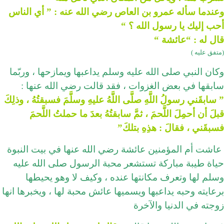
وعندما سأله عمرو بن العاص رضي الله عنه : ” أي الناس
أحب إليك يا رسول الله ؟ “
قال له : “عائشة “
(متفق عليه )
وكان النبي صلى الله عليه وسلم يداعبها ويمازحها ، وربّما
سابقها في بعض الغزوات ، فقد قالت رضي الله عنها :
” سابقَني رسولُ اللَّهِ صلَّى اللَّهُ عليهِ وسلَّمَ فسبقتُهُ ، وذلِكَ
قبلَ أن أحمِلَ اللَّحمَ ، ثمَّ سابقتُهُ بعدَ ما حملتُ اللَّحمَ
فسبقَني ، فقالَ : هذِهِ بتلكَ”
عاشت أم المؤمنين عائشة رضي الله عنها في بيت النبوة
حياة طيبة مباركة تستشعر محبة الرسول صلى الله عليه
وسلم لها وتعرف مكانتها عنده ، وكيف لا وهو يحيطها
برعايته وحبه يداعبها ويسميها عائش محبة لها ، ويخبرها انها
زوجته في الدنيا والآخرة