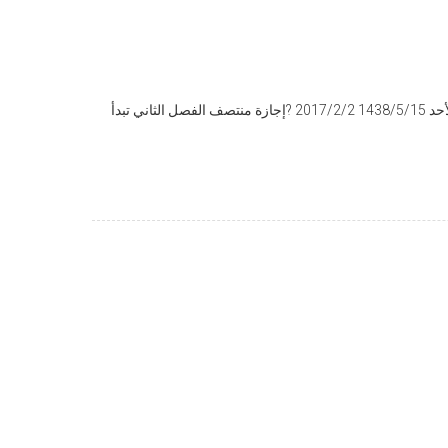
تقويم الترم الثانى للأكاديمية بالرياض ? ?ان شاء الله بداية الدراسة يوم الأحد 1438/5/15 2017/2/2 ?إجازة منتصف الفصل الثاني تبدأ