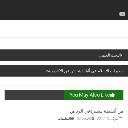
Pos
البحث العلمي
navigatio
سفيرات الإسلام في ألبانيا يتحدثن عن الأكاديمية
You May Also Like
من أنشطة سفيرةفي الرياض
على
أبريل 10, 2017
Safeerah3
التعليقات
من